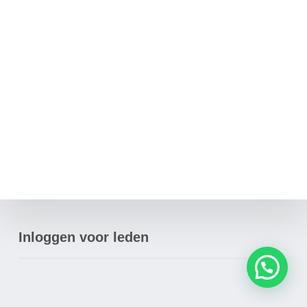
e
l
Inloggen voor leden