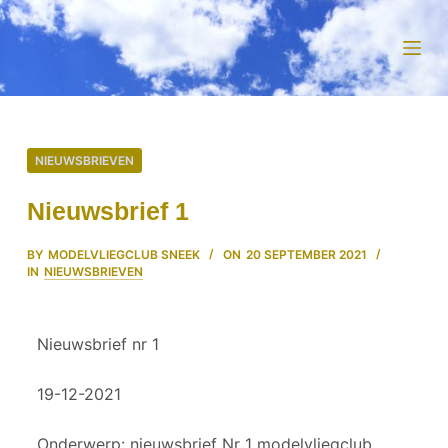
D
o
o
r
g
a
NIEUWSBRIEVEN
a
n
Nieuwsbrief 1
n
a
BY
MODELVLIEGCLUB SNEEK
ON
20 SEPTEMBER 2021
IN
NIEUWSBRIEVEN
a
r
a
Nieuwsbrief nr 1
r
t
19-12-2021
i
k
Onderwerp: nieuwsbrief Nr 1 modelvliegclub