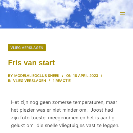
D
o
o
r
g
a
VLIEG VERSLAGEN
a
n
Fris van start
n
a
BY
MODELVLIEGCLUB SNEEK
ON
18 APRIL 2023
IN
VLIEG VERSLAGEN
1 REACTIE
a
r
a
Het zijn nog geen zomerse temperaturen, maar
r
het plezier was er niet minder om. Joost had
t
zijn foto toestel meegenomen en het is aardig
i
gelukt om die snelle vliegtuigjes vast te leggen.
k