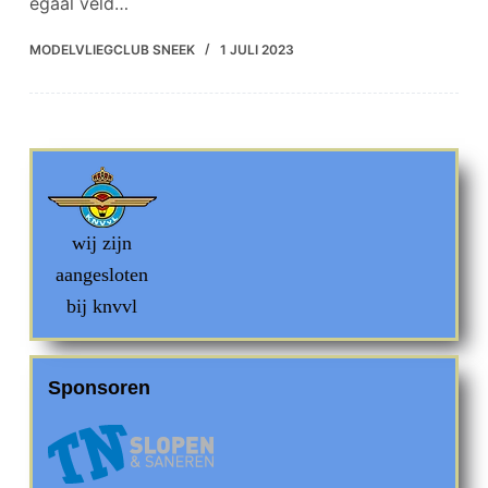
egaal veld…
e
l
MODELVLIEGCLUB SNEEK
1 JULI 2023
wij zijn
aangesloten
bij knvvl
Sponsoren