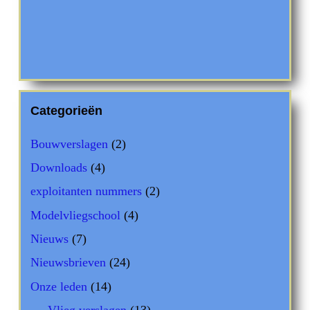
Categorieën
Bouwverslagen
(2)
Downloads
(4)
exploitanten nummers
(2)
Modelvliegschool
(4)
Nieuws
(7)
Nieuwsbrieven
(24)
Onze leden
(14)