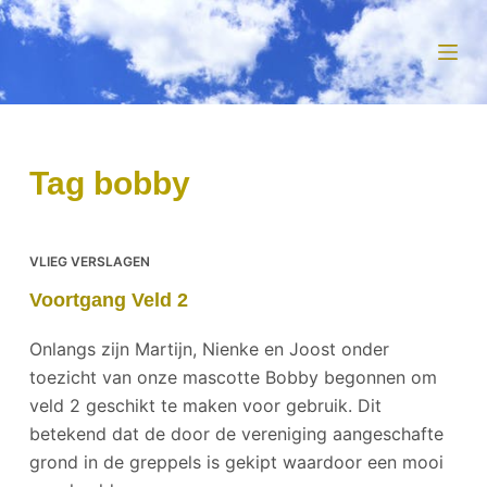
D
o
o
r
g
a
Tag
bobby
a
n
n
VLIEG VERSLAGEN
a
Voortgang Veld 2
a
r
Onlangs zijn Martijn, Nienke en Joost onder
a
toezicht van onze mascotte Bobby begonnen om
r
veld 2 geschikt te maken voor gebruik. Dit
t
betekend dat de door de vereniging aangeschafte
i
grond in de greppels is gekipt waardoor een mooi
k