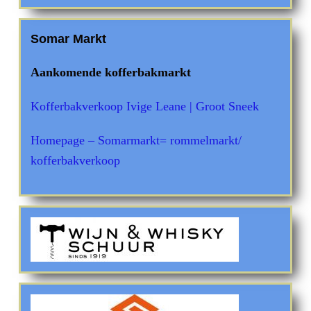
Somar Markt
Aankomende kofferbakmarkt
Kofferbakverkoop Ivige Leane | Groot Sneek
Homepage – Somarmarkt= rommelmarkt/
kofferbakverkoop