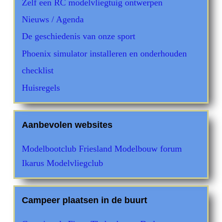
Zelf een RC modelvliegtuig ontwerpen
Nieuws / Agenda
De geschiedenis van onze sport
Phoenix simulator installeren en onderhouden
checklist
Huisregels
Aanbevolen websites
Modelbootclub Friesland
Modelbouw forum
Ikarus Modelvliegclub
Campeer plaatsen in de buurt